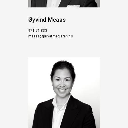
Øyvind Meaas
971 71 833
meaas@privatmegleren.no